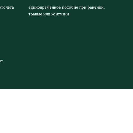
ртолета
единовременное пособие при ранении,
травме или контузии
от