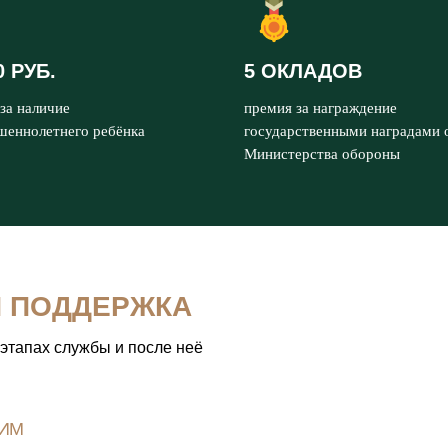
0 РУБ.
5 ОКЛАДОВ
за наличие
премия за награждение
шеннолетнего ребёнка
государственными наградами 
Министерства обороны
Я ПОДДЕРЖКА
 этапах службы и после неё
ИМ