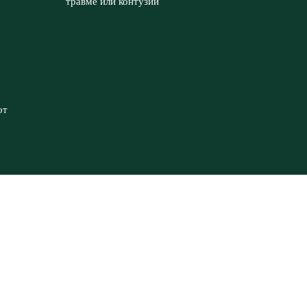
травме или контузии
от