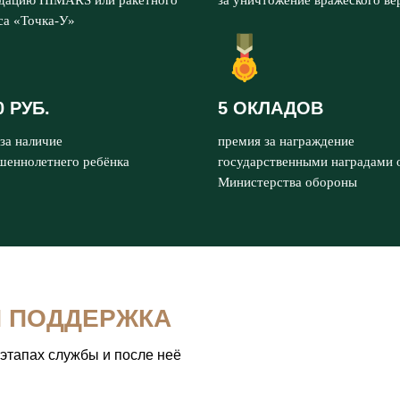
идацию HIMARS или ракетного
за уничтожение вражеского ве
са «Точка-У»
0 РУБ.
5 ОКЛАДОВ
за наличие
премия за награждение
шеннолетнего ребёнка
государственными наградами 
Министерства обороны
Я ПОДДЕРЖКА
 этапах службы и после неё