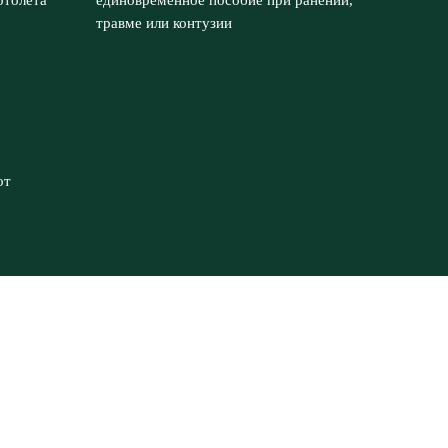
ртолета
единовременное пособие при ранении,
травме или контузии
от