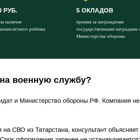
0 РУБ.
5 ОКЛАДОВ
за наличие
премия за награждение
шеннолетнего ребёнка
государственными наградами 
Министерства обороны
 на военную службу?
идат и Министерство обороны РФ. Компания не
 на СВО из Татарстана, консультант объясняет
 Срок оформления заранее не устанавливается: